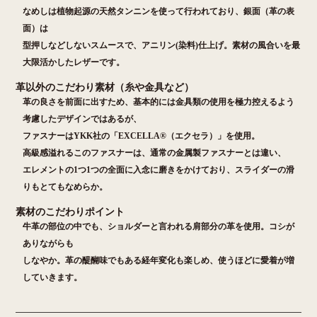
なめしは植物起源の天然タンニンを使って行われており、銀面（革の表
面）は
型押しなどしないスムースで、アニリン(染料)仕上げ。素材の風合いを最
大限活かしたレザーです。
革以外のこだわり素材（糸や金具など）
革の良さを前面に出すため、基本的には金具類の使用を極力控えるよう
考慮したデザインではあるが、
ファスナーはYKK社の「EXCELLA®（エクセラ）」を使用。
高級感溢れるこのファスナーは、通常の金属製ファスナーとは違い、
エレメントの1つ1つの全面に入念に磨きをかけており、スライダーの滑
りもとてもなめらか。
素材のこだわりポイント
牛革の部位の中でも、ショルダーと言われる肩部分の革を使用。コシが
ありながらも
しなやか。革の醍醐味でもある経年変化も楽しめ、使うほどに愛着が増
していきます。