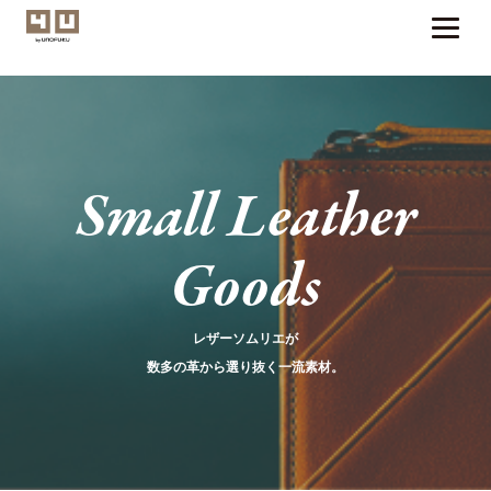
Small Leather
Goods
レザーソムリエが
数多の革から選り抜く一流素材。